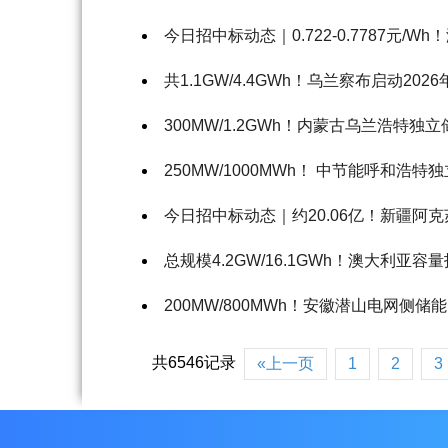
今日招中标动态｜0.722-0.7787元/
共1.1GW/4.4GWh！乌兰察布启动2
300MW/1.2GWh！内蒙古乌兰浩特
250MW/1000MWh！ 中节能呼和浩特
今日招中标动态｜约20.06亿！新疆阿克苏
总规模4.2GW/16.1GWh！澳大利
200MW/800MWh！安徽潜山电网侧
共6546记录
«上一页
1
2
3