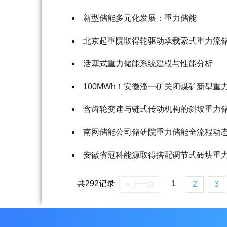
新型储能多元化发展：重力储能
北京起重院取得轮驱动承载索式重力流
活塞式重力储能系统建模与性能分析
100MWh！安徽潘一矿关闭煤矿新型重
含齿轮变速与链式传动机构的斜坡重力
南网储能公司储研院重力储能全流​程动
安徽省冠科能源取得搭配调节式砖块重
共292记录
1
«上一页
2
3