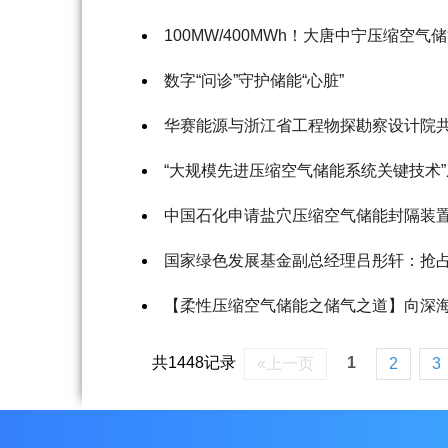
100MW/400MWh！大唐中宁压缩空
数字“问诊”守护储能“心脏”
华赛能源与浙江省工程物探勘察设计院
“大规模先进压缩空气储能系统关键技术”
中国石化申请盐穴压缩空气储能封隔装
国家绿色发展基金副总经理吕彤轩：抢
【柔性压缩空气储能之储气之道】向深海
共1448记录
1
«上一页
2
3