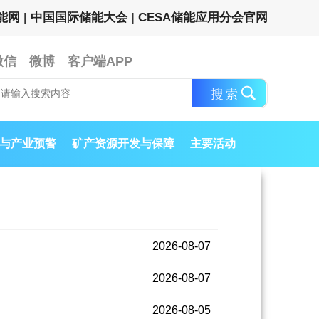
能网
|
中国国际储能大会
|
CESA储能应用分会官网
微信
微博
客户端APP
与产业预警
矿产资源开发与保障
主要活动
2026-08-07
2026-08-07
2026-08-05