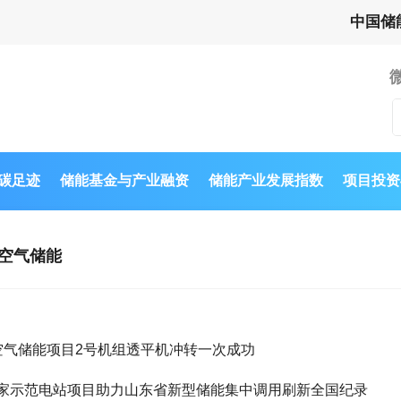
中国储
与碳足迹
储能基金与产业融资
储能产业发展指数
项目投资
空气储能
空气储能项目2号机组透平机冲转一次成功
国家示范电站项目助力山东省新型储能集中调用刷新全国纪录