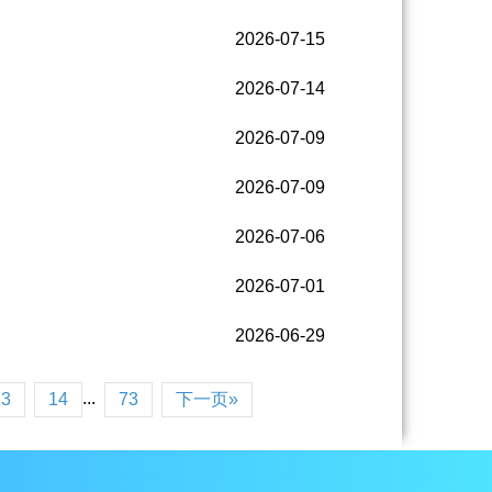
2026-07-15
2026-07-14
2026-07-09
2026-07-09
2026-07-06
2026-07-01
2026-06-29
...
13
14
73
下一页»