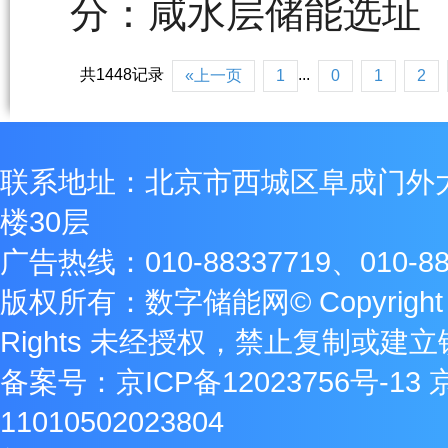
分：咸水层储能选址
共1448记录
...
«上一页
1
0
1
2
联系地址：北京市西城区阜成门外
楼30层
广告热线：010-88337719、010-88
版权所有：数字储能网© Copyright 2009
Rights 未经授权，禁止复制或建
备案号：
京ICP备12023756号-13
11010502023804