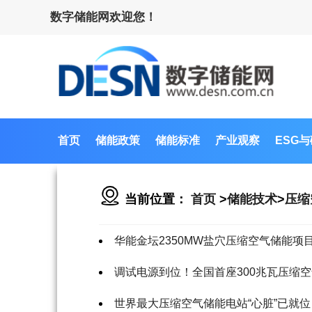
数字储能网欢迎您！
首页
储能政策
储能标准
产业观察
ESG
当前位置：
首页
>
储能技术
>
压缩
华能金坛2350MW盐穴压缩空气储能项
调试电源到位！全国首座300兆瓦压缩
世界最大压缩空气储能电站“心脏”已就位