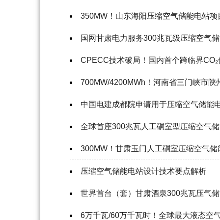
350MW！山东海阳压缩空气储能电站
国网甘肃电力服务300兆瓦级压缩空气
CPECC技术破局！国内首个跨临界CO
700MW/4200MWh！河南省三门峡
中国电建成都院申请用于压缩空气储能
全球首座300兆瓦人工硐室型压缩空气
300MW！甘肃玉门人工硐室压缩空气
压缩空气储能电站设计技术要点解析
世界首台（套）甘肃酒泉300兆瓦压气储
6万千瓦/60万千瓦时！全球最大液态