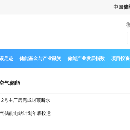
中国储
与碳足迹
储能基金与产业融资
储能产业发展指数
项目投资
空气储能
目2号主厂房完成封顶断水
空气储能电站计划年底投运