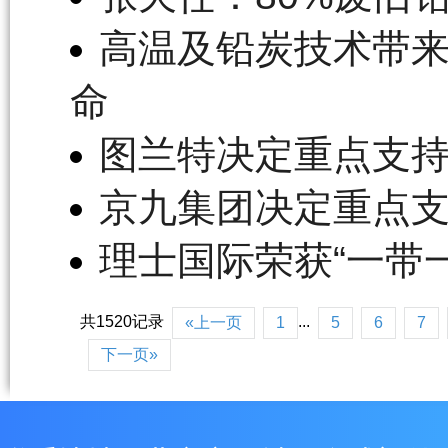
高温及铅炭技术带来
命
图兰特决定重点支
京九集团决定重点
理士国际荣获“一带
共1520记录
...
«上一页
1
5
6
7
下一页»