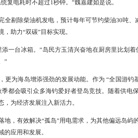
系统复电耗时不超过1秒钟。”魏嘉建如是说。
全剔除柴油机发电，预计每年可节约柴油30吨、减碳
境，助力“双碳”目标实现。
里添一台冰箱。”岛民方玉清兴奋地在厨房里比划着
。”
更为海岛增添强劲的发展动能。作为 “全国游钓基
秋季都会吸引众多海钓爱好者登岛竞技。随着供电
态，为经济发展注入新活力。
落地，有效解决“孤岛”用电需求，为其他偏远岛屿
域的应用和发展。