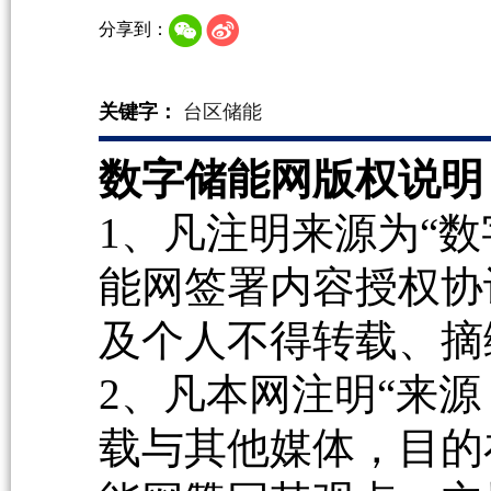
分享到：
关键字：
台区储能
数字储能网版权说明
1、凡注明来源为“数
能网签署内容授权协
及个人不得转载、摘
2、凡本网注明“来源
载与其他媒体，目的