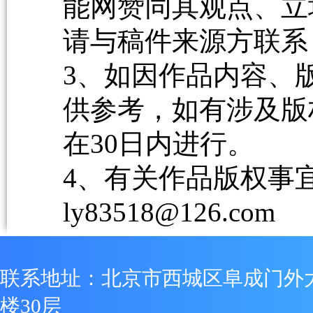
能网赞同其观点、立
请与稿件来源方联系
3、如因作品内容、
供参考，如有涉及版
在30日内进行。
4、有关作品版权事宜请
ly83518@126.com
联系地址：北京市西城区阜成门外
楼30层