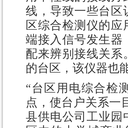
线，导致一些台区
区综合检测仪的应
端接入信号发生器
配来辨别接线关系
的台区，该仪器也
“台区用电综合检
点，使台户关系一
县供电公司工业园