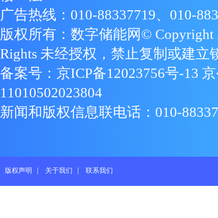
广告热线：010-88337719、010-883
版权所有：数字储能网© Copyright 2009
Rights 未经授权，禁止复制或建立
备案号：
京ICP备12023756号-13
京
11010502023804
新闻和版权信息联电话：010-88337719
|
|
版权声明
关于我们
联系我们