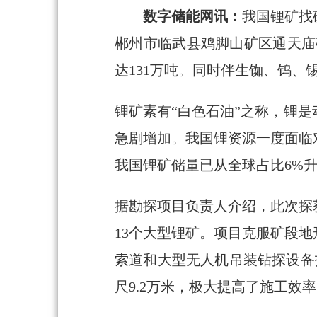
数字储能网讯：
我国锂矿找
郴州市临武县鸡脚山矿区通天庙
达131万吨。同时伴生铷、钨
锂矿素有“白色石油”之称，锂
急剧增加。我国锂资源一度面临
我国锂矿储量已从全球占比6%升
据勘探项目负责人介绍，此次探
13个大型锂矿。项目克服矿段
索道和大型无人机吊装钻探设备
尺9.2万米，极大提高了施工效