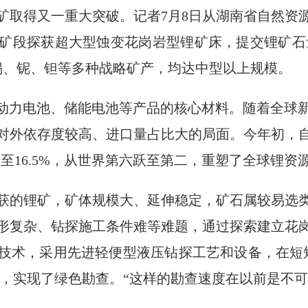
矿取得又一重大突破。记者7月8日从湖南省自然资
矿段探获超大型蚀变花岗岩型锂矿床，提交锂矿石量
、锡、铌、钽等多种战略矿产，均达中型以上规模。
是动力电池、储能电池等产品的核心材料。随着全球
对外依存度较高、进口量占比大的局面。今年初，
至16.5%，从世界第六跃至第二，重塑了全球锂资
获的锂矿，矿体规模大、延伸稳定，矿石属较易选
地形复杂、钻探施工条件难等难题，通过探索建立花
技术，采用先进轻便型液压钻探工艺和设备，在短短
率，实现了绿色勘查。“这样的勘查速度在以前是不