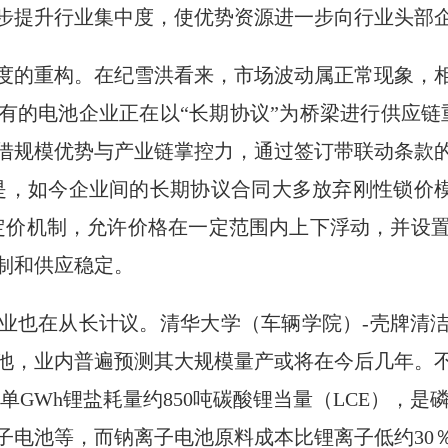
步提升行业集中度，使优势资源进一步向行业头部
度的重构。在纪雪洪看来，市场波动属正常现象，
有的电池企业正在以“长期协议”为桥梁进行供应链
借规模优势与产业链掌控力，通过签订带联动条款
是，如今企业间的长期协议合同大多放弃刚性锁价模
定价机制，允许价格在一定范围内上下浮动，并设
制和供应稳定。
业也在从长计议。清华大学（车辆学院）-壳牌清
池，业内普遍预测其大规模量产或将在今后几年。
GWh锂盐耗量约850吨碳酸锂当量（LCE），是磷酸铁
子电池等，而钠离子电池原料成本比锂离子低约30％