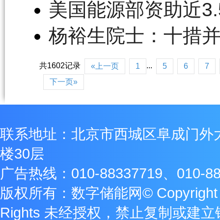
美国能源部资助近3
杨裕生院士：十措
共1602记录
...
«上一页
1
5
6
7
下一页»
联系地址：北京市西城区阜成门外
楼30层
广告热线：010-88337719、010-88
版权所有：数字储能网© Copyright 2009
Rights 未经授权，禁止复制或建