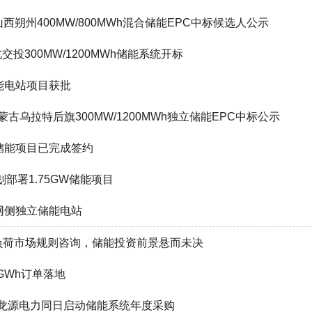
h，山西朔州400MW/800MWh混合储能EPC中标候选人公示
北交投300MW/1200MWh储能系统开标
储能电站项目获批
！内蒙古乌拉特后旗300MW/1200MWh独立储能EPC中标公示
储能项目已完成签约
计划部署1.75GW储能项目
电网侧独立储能电站
负荷市场规则咨询，储能投资前景悬而未决
GWh订单落地
团、龙源电力同日启动储能系统年度采购