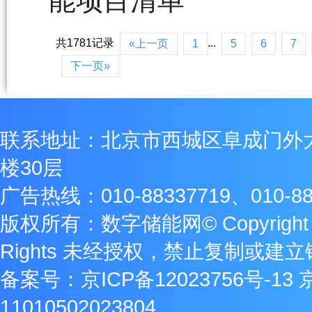
能项目清单
共1781记录
...
«上一页
1
5
6
7
下一页»
联系地址：北京市西城区阜成门外
楼30层
广告热线：010-88337719、010-88
版权所有：数字储能网© Copyright 2009
Rights 未经授权，禁止复制或建
备案号：
京ICP备12023756号-13
11010502023804