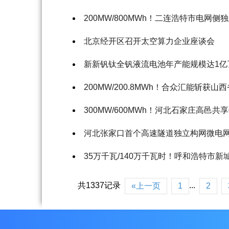
200MW/800MWh！二连浩特市电网
北京经开区召开太空算力企业座谈会
新新钒钛全钒液流电池年产能规模达1亿
200MW/200.8MWh！合众汇能斩
300MW/600MWh！河北石家庄高邑
河北张家口首个高速隧道独立构网微电
35万千瓦/140万千瓦时！呼和浩特市
共1337记录
...
«上一页
1
2