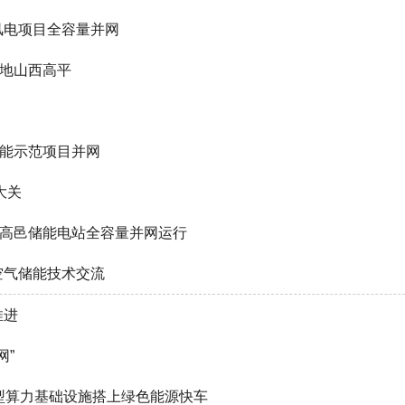
W风电项目全容量并网
落地山西高平
合储能示范项目并网
大关
家庄高邑储能电站全容量并网运行
空气储能技术交流
推进
网”
型算力基础设施搭上绿色能源快车