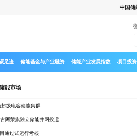
中国储
与碳足迹
储能基金与产业融资
储能产业发展指数
项目投资
储能市场
模超级电容储能集群
力内蒙古阿荣旗独立储能并网投运
项目通过试运行考核