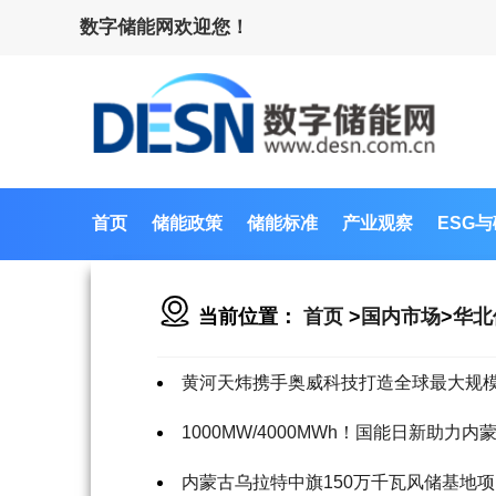
数字储能网欢迎您！
首页
储能政策
储能标准
产业观察
ESG
当前位置：
首页
>
国内市场
>
华北
黄河天炜携手奥威科技打造全球最大规
1000MW/4000MWh！国能日新助
内蒙古乌拉特中旗150万千瓦风储基地