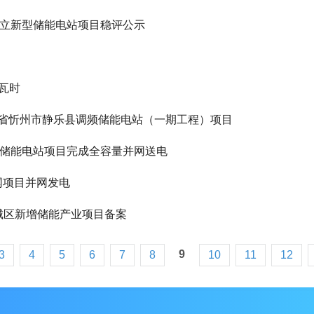
侧独立新型储能电站项目稳评公示
瓦时
获山西省忻州市静乐县调频储能电站（一期工程）项目
共享储能电站项目完成全容量并网送电
网项目并网发电
新城区新增储能产业项目备案
9
3
4
5
6
7
8
10
11
12