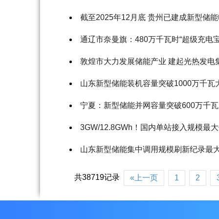
截至2025年12月底 贵州已建成新型储能
通辽市奈曼旗：480万千瓦时“超级充电
敦煌市大力发展储能产业 建起光热发电
山东新型储能装机容量突破1000万千瓦
宁夏：新型储能并网容量突破600万千瓦
3GW/12.8GWh！国内单站接入规模
山东新型储能集中调用规模刷新纪录最大放
共38719记录
«上一页
1
2