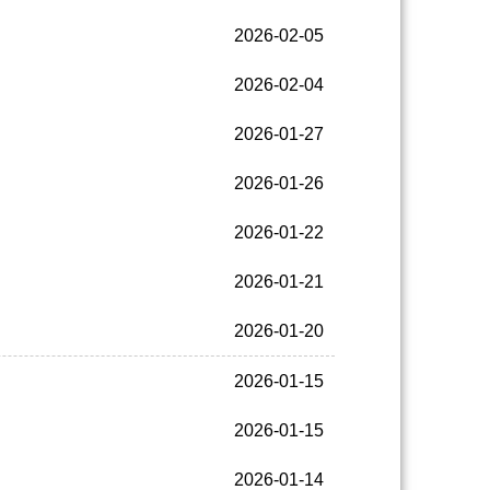
2026-02-05
2026-02-04
2026-01-27
2026-01-26
2026-01-22
2026-01-21
2026-01-20
2026-01-15
2026-01-15
2026-01-14