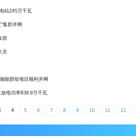
电站245万千瓦
宝”集群并网
集群
大关
最大储能群组项目顺利并网
电功率838.9万千瓦
4
3
5
6
7
8
9
10
11
12