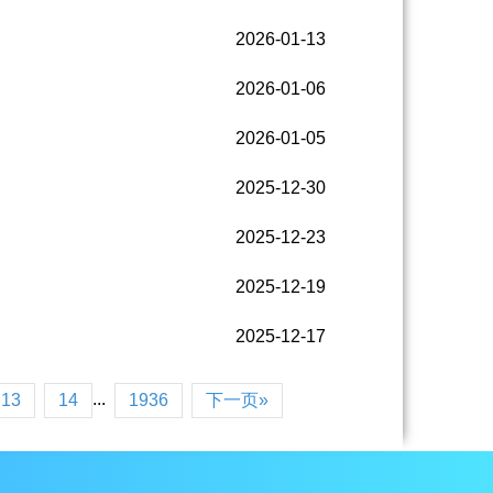
2026-01-13
2026-01-06
2026-01-05
2025-12-30
2025-12-23
2025-12-19
2025-12-17
...
13
14
1936
下一页»