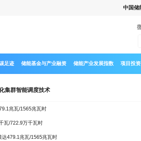
中国储
与碳足迹
储能基金与产业融资
储能产业发展指数
项目投资
化集群智能调度技术
1兆瓦/1565兆瓦时
瓦/722.9万千瓦时
79.1兆瓦/1565兆瓦时