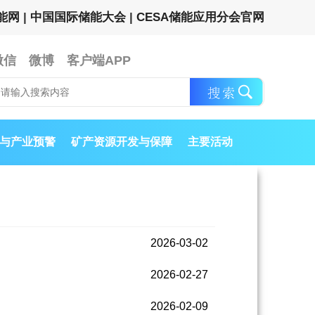
能网
|
中国国际储能大会
|
CESA储能应用分会官网
微信
微博
客户端APP
与产业预警
矿产资源开发与保障
主要活动
2026-03-02
2026-02-27
2026-02-09