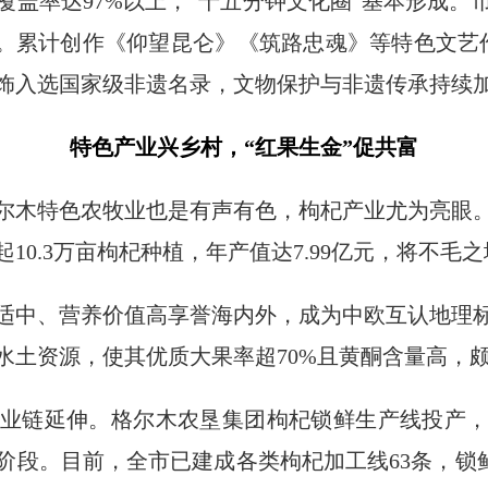
覆盖率达97%以上，“十五分钟文化圈”基本形成。
%。累计创作《仰望昆仑》《筑路忠魂》等特色文艺作
饰入选国家级非遗名录，文物保护与非遗传承持续
特色产业兴乡村，“红果生金”促共富
尔木特色农牧业也是有声有色，枸杞产业尤为亮眼
10.3万亩枸杞种植，年产值达7.99亿元，将不毛
适中、营养价值高享誉海内外，成为中欧互认地理标
水土资源，使其优质大果率超70%且黄酮含量高，
业链延伸。格尔木农垦集团枸杞锁鲜生产线投产
段。目前，全市已建成各类枸杞加工线63条，锁鲜