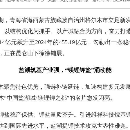
者：数字储能网新闻中心
来源：人民日报海外版
发布时间：2025-12-0
时期，青海省海西蒙古族藏族自治州格尔木市立足新
、以结构优化为抓手、以产城融合为方向，奋力打
7.14亿元跃升至2024年的455.19亿元，勾勒出
，正在昆仑山下徐徐铺展。
盐湖筑基产业强，“镁锂钾盐”涌动能
尔木聚焦特色优势，强链补链延链，加速构建多元发
“中国盐湖城·镁锂钾之都”的名片愈发闪亮。
钾盐稳产保供、锂盐量质齐升。引进维祥科技烷基锂
达到国际先进水平，盐湖提锂技术攻克世界性难题。2