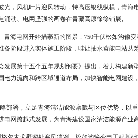
波光，风机叶片迎风转动，特高压银线纵横，青海
电涌动、电网坚强的画卷在青藏高原徐徐铺展。
之年。青海电网开始描摹新的图景：750千伏松如沟输变
准备阶段进入实体施工阶段，哇让抽水蓄能电站从
会发展第十五个五年规划纲要》提出，着力构建新
国电力流向和跨区域通道布局，加快智能电网建设
略部署，立足青海清洁能源禀赋与区位优势，以
进电网跨越式发展，为青海建设国家清洁能源产业
治州格尔木戈壁深处寒风凛冽，松如沟输变电工程基础