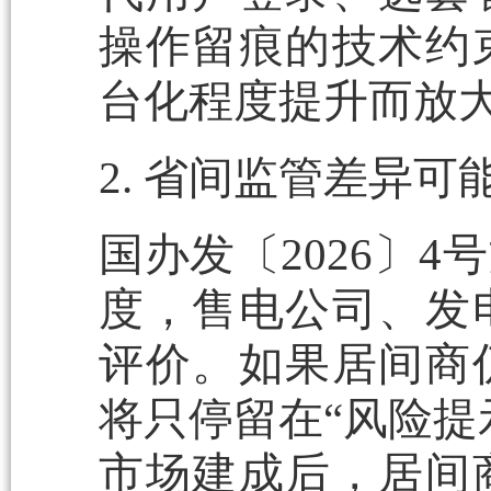
操作留痕的技术约
台化程度提升而放
2. 省间监管差异
国办发〔2026〕
度，售电公司、发
评价。如果居间商
将只停留在“风险提
市场建成后，居间