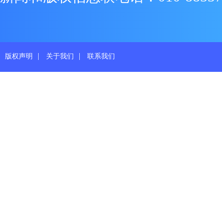
|
|
版权声明
关于我们
联系我们