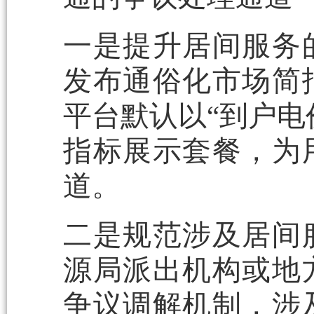
一是提升居间服务
发布通俗化市场简
平台默认以“到户电
指标展示套餐，为
道。
二是规范涉及居间
源局派出机构或地
争议调解机制，涉