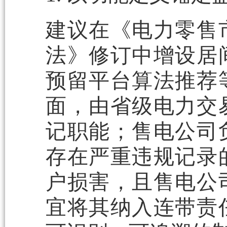
建议在《电力零售
法》修订中增设居
预留平台算法推荐
面，由省级电力交
记职能；售电公司
存在严重违规记录
户损害，且售电公
宜将其纳入连带责