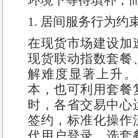
环境下等待填补，
1. 居间服务行为约
在现货市场建设加
现货联动指数套餐
解难度显著上升。
本，也可利用套餐
时，各省交易中心
签约，标准化操作
代用户登录、选套