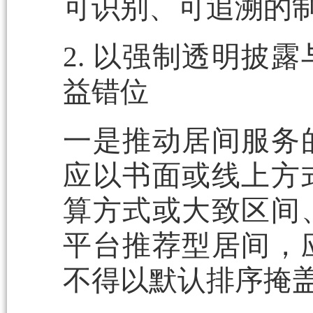
可识别、可追溯的
2. 以强制透明披
益错位
一是推动居间服务
应以书面或线上方
算方式或大致区间
平台推荐型居间，
不得以默认排序掩