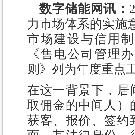
数字储能网讯：
力市场体系的实施意
市场建设与信用制
《售电公司管理办
则》列为年度重点
在这一背景下，居
取佣金的中间人）
获客、报价、签约