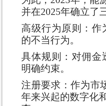
并在2025年确立
高级行为原则：作
的不当行为。
具体规则：对佣金
明确约束。
注册要求：作为市场
年来兴起的数字化和