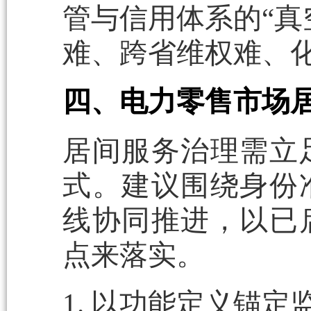
管与信用体系的“真
难、跨省维权难、
四、电力零售市场
居间服务治理需立
式。建议围绕身份
线协同推进，以已
点来落实。
1. 以功能定义锚