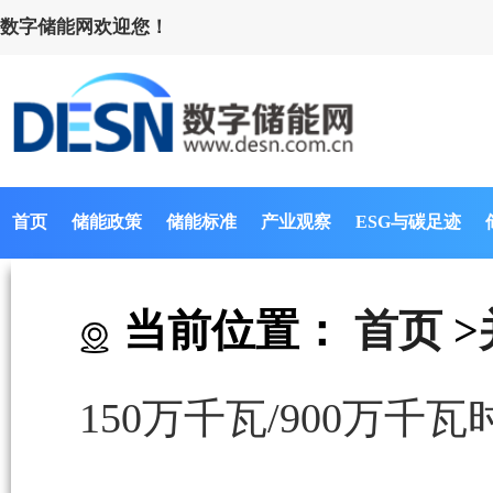
数字储能网欢迎您！
首页
储能政策
储能标准
产业观察
ESG与碳足迹
当前位置：
首页
>
150万千瓦/900万