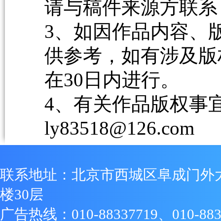
请与稿件来源方联系
3、如因作品内容、
供参考，如有涉及版
在30日内进行。
4、有关作品版权事宜请
ly83518@126.com
联系地址：北京市西城区阜成门外
楼30层
广告热线：010-88337719、010-883