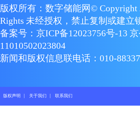
版权所有：数字储能网© Copyright 2009
Rights 未经授权，禁止复制或建立
备案号：
京ICP备12023756号-13
京
11010502023804
新闻和版权信息联电话：010-88337719
|
|
版权声明
关于我们
联系我们