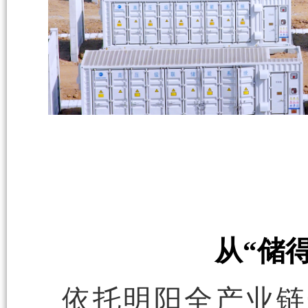
从“储
依托明阳全产业链