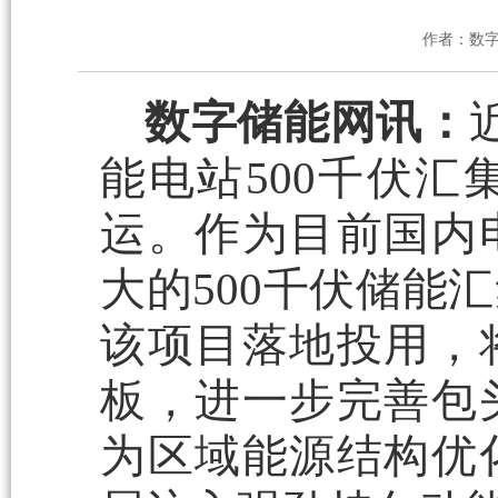
作者：数
数字储能网讯：
能电站500千伏
运。作为目前国内
大的500千伏储能
该项目落地投用，
板，进一步完善包
为区域能源结构优