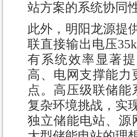
站方案的系统协同
此外，明阳龙源提供
联直接输出电压35
有系统效率显著提
高、电网支撑能力
点。高压级联储能
复杂环境挑战，实现
独立储能电站、源
大型储能电站的理