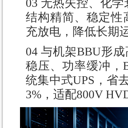
03
无热失控、化学
结构精简、稳定性
充放电，降低长期
04
与机架BBU形
稳压、功率缓冲，
统集中式UPS，省
3%，适配800V 