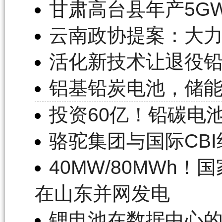
甘肃高台县年产5G
云南政协提案：大
活化新技术让退役铅
铝基铅炭电池，储能
投资60亿！铅碳电
骆驼集团与国际CB
40MW/80MWh
在山东并网发电
锂电池在数据中心