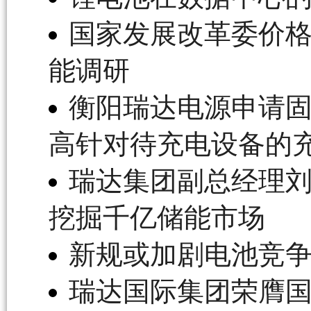
国家发展改革委价
能调研
衡阳瑞达电源申请
高针对待充电设备的
瑞达集团副总经理
挖掘千亿储能市场
新规或加剧电池竞
瑞达国际集团荣膺国