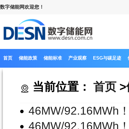
数字储能网欢迎您！
首页
储能政策
储能标准
产业观察
ESG与碳足迹
当前位置：
首页
>
46MW/92.16
46MW/92.16