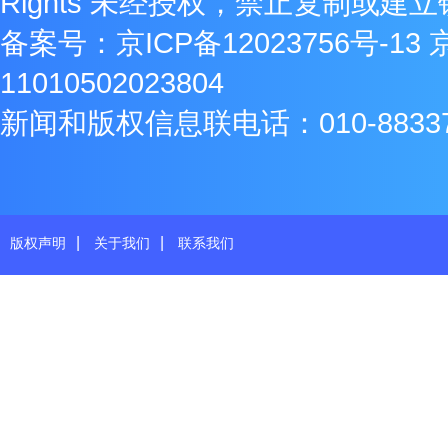
Rights 未经授权，禁止复制或建
备案号：
京ICP备12023756号-13
11010502023804
新闻和版权信息联电话：010-8833771
|
|
版权声明
关于我们
联系我们